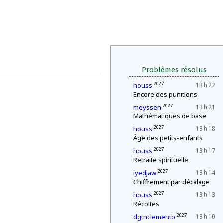
Problèmes résolus
2027
houss
13 h 22
Encore des punitions
2027
meyssen
13 h 21
Mathématiques de base
2027
houss
13 h 18
Âge des petits-enfants
2027
houss
13 h 17
Retraite spirituelle
2027
iyedjaw
13 h 14
Chiffrement par décalage
2027
houss
13 h 13
Récoltes
2027
dgtnclementb
13 h 10