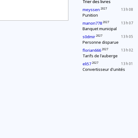
Trier des livres
2027
meyssen
13 h 08
Punition
2027
manon778
13 h 07
Banquet municipal
2027
s0dmir
13 h 05
Personne disparue
2027
florian666
13 h 02
Tarifs de l'auberge
2027
eli57
13 h 01
Convertisseur d'unités