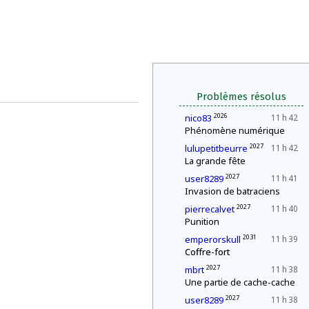
Problèmes résolus
2026
nico83
11 h 42
Phénomène numérique
2027
lulupetitbeurre
11 h 42
La grande fête
2027
user8289
11 h 41
Invasion de batraciens
2027
pierrecalvet
11 h 40
Punition
2031
emperorskull
11 h 39
Coffre-fort
2027
mbrt
11 h 38
Une partie de cache-cache
2027
user8289
11 h 38