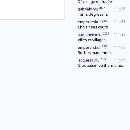
Décollage de fusée
2027
gabriel9742
11 h 38
Tarifs dégressifs
2031
emperorskull
11 h 38
Choisir ses cours
2027
titouanvilhelm
11 h 37
Villes et villages
2031
emperorskull
11 h 36
Roches martiennes
2027
jacques1815
11 h 36
Graduation de thermomètres