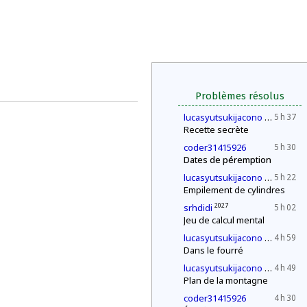
Problèmes résolus
2030
lucasyutsukijacono
5 h 37
Recette secrète
coder31415926
5 h 30
Dates de péremption
2030
lucasyutsukijacono
5 h 22
Empilement de cylindres
2027
srhdidi
5 h 02
Jeu de calcul mental
2030
lucasyutsukijacono
4 h 59
Dans le fourré
2030
lucasyutsukijacono
4 h 49
Plan de la montagne
coder31415926
4 h 30