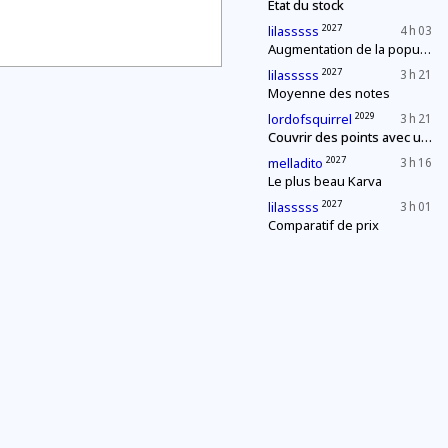
État du stock
2027
lilasssss
4 h 03
Augmentation de la population
2027
lilasssss
3 h 21
Moyenne des notes
2029
lordofsquirrel
3 h 21
Couvrir des points avec un segment de longueur fixe
2027
melladito
3 h 16
Le plus beau Karva
2027
lilasssss
3 h 01
Comparatif de prix