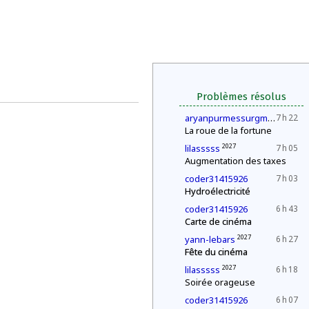
Problèmes résolus
202
aryanpurmessurgmailcom
7 h 22
La roue de la fortune
2027
lilasssss
7 h 05
Augmentation des taxes
coder31415926
7 h 03
Hydroélectricité
coder31415926
6 h 43
Carte de cinéma
2027
yann-lebars
6 h 27
Fête du cinéma
2027
lilasssss
6 h 18
Soirée orageuse
coder31415926
6 h 07