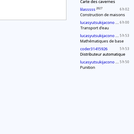
Carte des cavernes
2027
lilasssss
6 h 02
Construction de maisons
2030
lucasyutsukijacono
6 h 00
Transport d'eau
2030
lucasyutsukijacono
5 h 53
Mathématiques de base
coder31415926
5 h 53
Distributeur automatique
2030
lucasyutsukijacono
5 h 50
Punition