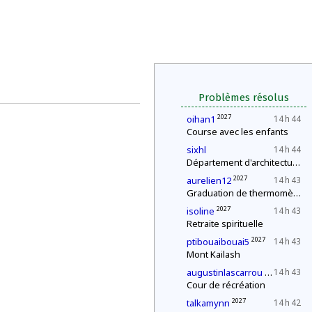
Problèmes résolus
2027
oihan1
14 h 44
Course avec les enfants
sixhl
14 h 44
Département d'architecture : construction d'une pyramide
2027
aurelien12
14 h 43
Graduation de thermomètres
2027
isoline
14 h 43
Retraite spirituelle
2027
ptibouaibouai5
14 h 43
Mont Kailash
2027
augustinlascarrou
14 h 43
Cour de récréation
2027
talkamynn
14 h 42