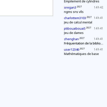
Empilement de cylindres
2027
oregan3
14 h 42
ngms sns vlls
2027
charlottem3103
14 h 41
Jeu de calcul mental
2027
ptibouaibouai5
14 h 41
Jeu de dames
2027
zhenghan
14 h 41
Fréquentation de la bibliothèque
2027
user12346
14 h 41
Mathématiques de base