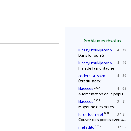
Problèmes résolus
2030
lucasyutsukijacono
4 h 59
Dans le fourré
2030
lucasyutsukijacono
4 h 49
Plan de la montagne
coder31415926
4 h 30
État du stock
2027
lilasssss
4 h 03
Augmentation de la population
2027
lilasssss
3 h 21
Moyenne des notes
2029
lordofsquirrel
3 h 21
Couvrir des points avec un segment de longueur fixe
2027
melladito
3 h 16