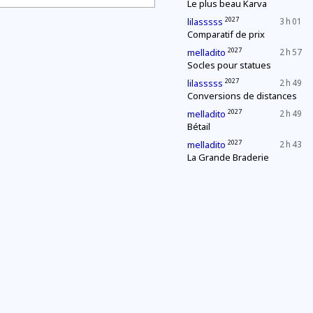
Le plus beau Karva
2027
lilasssss
3 h 01
Comparatif de prix
2027
melladito
2 h 57
Socles pour statues
2027
lilasssss
2 h 49
Conversions de distances
2027
melladito
2 h 49
Bétail
2027
melladito
2 h 43
La Grande Braderie