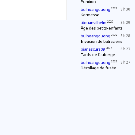
Punition
2027
buihoangduong
8 h 30
Kermesse
2027
titouanvilhelm
8 h 29
Âge des petits-enfants
2027
buihoangduong
8 h 28
Invasion de batraciens
2027
pianascura09
8 h 27
Tarifs de l'auberge
2027
buihoangduong
8 h 27
Décollage de fusée