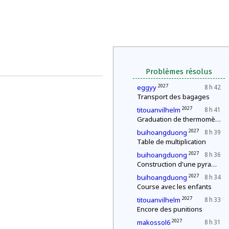
Problèmes résolus
2027
eggyy
8 h 42
Transport des bagages
2027
titouanvilhelm
8 h 41
Graduation de thermomètres
2027
buihoangduong
8 h 39
Table de multiplication
2027
buihoangduong
8 h 36
Construction d'une pyramide
2027
buihoangduong
8 h 34
Course avec les enfants
2027
titouanvilhelm
8 h 33
Encore des punitions
2027
makossol6
8 h 31