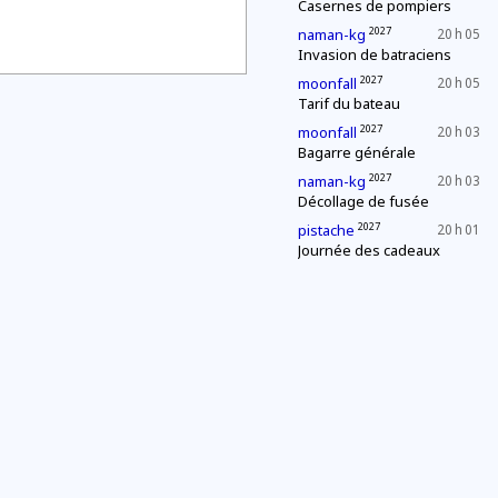
Casernes de pompiers
2027
naman-kg
20 h 05
Invasion de batraciens
2027
moonfall
20 h 05
Tarif du bateau
2027
moonfall
20 h 03
Bagarre générale
2027
naman-kg
20 h 03
Décollage de fusée
2027
pistache
20 h 01
Journée des cadeaux