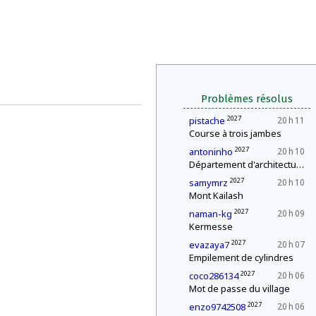
Problèmes résolus
2027
pistache
20 h 11
Course à trois jambes
2027
antoninho
20 h 10
Département d'architecture : construction d'une pyramide
2027
samymrz
20 h 10
Mont Kailash
2027
naman-kg
20 h 09
Kermesse
2027
evazaya7
20 h 07
Empilement de cylindres
2027
coco286134
20 h 06
Mot de passe du village
2027
enzo9742508
20 h 06