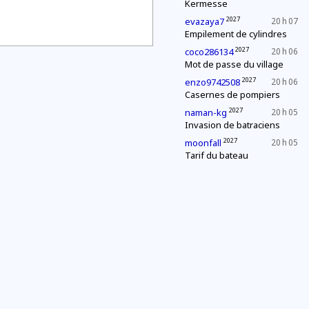
Kermesse
2027
evazaya7
20 h 07
Empilement de cylindres
2027
coco286134
20 h 06
Mot de passe du village
2027
enzo9742508
20 h 06
Casernes de pompiers
2027
naman-kg
20 h 05
Invasion de batraciens
2027
moonfall
20 h 05
Tarif du bateau