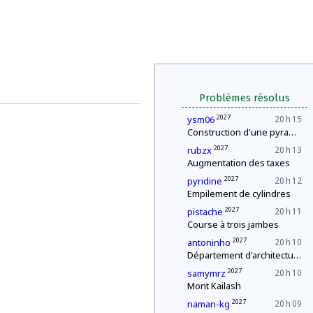
Problèmes résolus
2027
ysm06
20 h 15
Construction d'une pyramide
2027
rubzx
20 h 13
Augmentation des taxes
2027
pyridine
20 h 12
Empilement de cylindres
2027
pistache
20 h 11
Course à trois jambes
2027
antoninho
20 h 10
Département d'architecture : construction d'une pyramide
2027
samymrz
20 h 10
Mont Kailash
2027
naman-kg
20 h 09