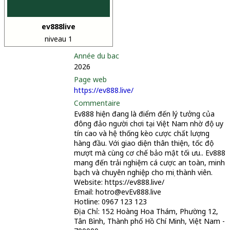
ev888live
niveau 1
Année du bac
2026
Page web
https://ev888.live/
Commentaire
Ev888 hiện đang là điểm đến lý tưởng của
đông đảo người chơi tại Việt Nam nhờ độ uy
tín cao và hệ thống kèo cược chất lượng
hàng đầu. Với giao diện thân thiện, tốc độ
mượt mà cùng cơ chế bảo mật tối ưu.. Ev888
mang đến trải nghiệm cá cược an toàn, minh
bạch và chuyên nghiệp cho mọi thành viên.
Website: https://ev888.live/
Email: hotro@evEv888.live
Hotline: 0967 123 123
Địa Chỉ: 152 Hoàng Hoa Thám, Phường 12,
Tân Bình, Thành phố Hồ Chí Minh, Việt Nam -