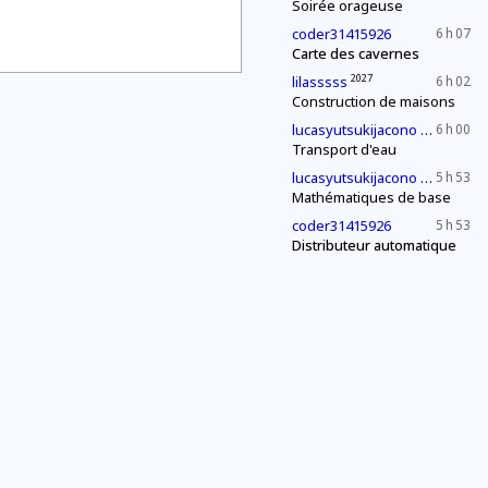
Soirée orageuse
coder31415926
6 h 07
Carte des cavernes
2027
lilasssss
6 h 02
Construction de maisons
2030
lucasyutsukijacono
6 h 00
Transport d'eau
2030
lucasyutsukijacono
5 h 53
Mathématiques de base
coder31415926
5 h 53
Distributeur automatique