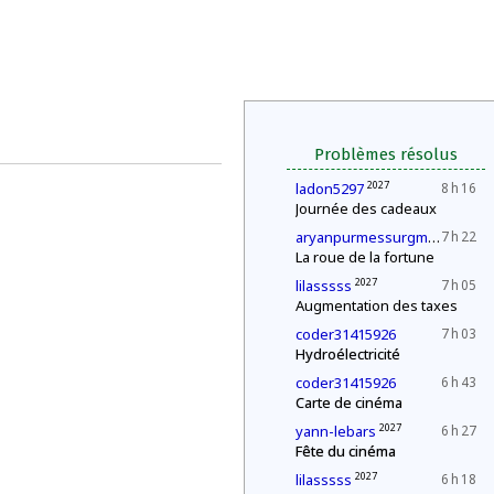
Problèmes résolus
2027
ladon5297
8 h 16
Journée des cadeaux
202
aryanpurmessurgmailcom
7 h 22
La roue de la fortune
2027
lilasssss
7 h 05
Augmentation des taxes
coder31415926
7 h 03
Hydroélectricité
coder31415926
6 h 43
Carte de cinéma
2027
yann-lebars
6 h 27
Fête du cinéma
2027
lilasssss
6 h 18