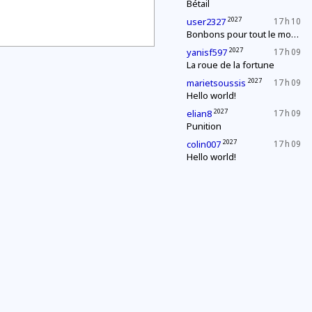
Bétail
2027
user2327
17 h 10
Bonbons pour tout le monde !
2027
yanisf597
17 h 09
La roue de la fortune
2027
marietsoussis
17 h 09
Hello world!
2027
elian8
17 h 09
Punition
2027
colin007
17 h 09
Hello world!