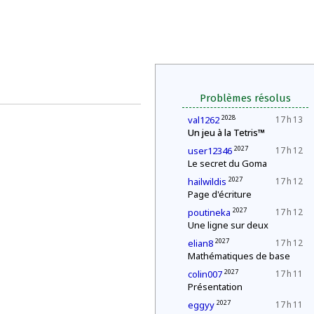
Problèmes résolus
2028
val1262
17 h 13
Un jeu à la Tetris™
2027
user12346
17 h 12
Le secret du Goma
2027
hailwildis
17 h 12
Page d'écriture
2027
poutineka
17 h 12
Une ligne sur deux
2027
elian8
17 h 12
Mathématiques de base
2027
colin007
17 h 11
Présentation
2027
eggyy
17 h 11