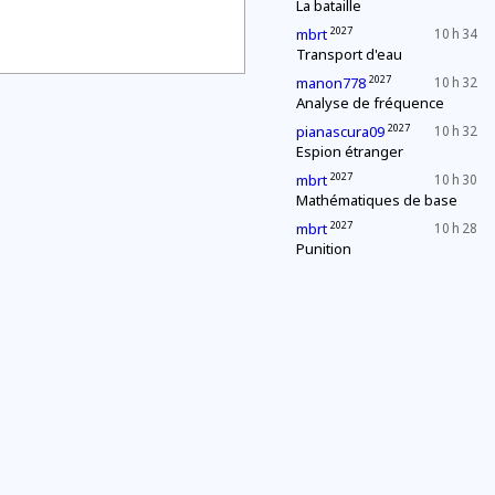
La bataille
2027
mbrt
10 h 34
Transport d'eau
2027
manon778
10 h 32
Analyse de fréquence
2027
pianascura09
10 h 32
Espion étranger
2027
mbrt
10 h 30
Mathématiques de base
2027
mbrt
10 h 28
Punition