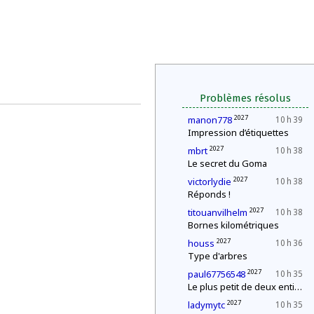
Problèmes résolus
2027
manon778
10 h 39
Impression d’étiquettes
2027
mbrt
10 h 38
Le secret du Goma
2027
victorlydie
10 h 38
Réponds !
2027
titouanvilhelm
10 h 38
Bornes kilométriques
2027
houss
10 h 36
Type d'arbres
2027
paul67756548
10 h 35
Le plus petit de deux entiers
2027
ladymytc
10 h 35