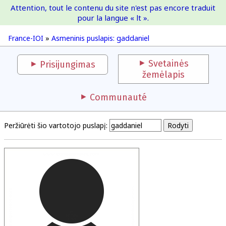
Attention, tout le contenu du site n'est pas encore traduit
France-IOI
pour la langue « lt ».
France-IOI
»
Asmeninis puslapis: gaddaniel
Svetainės
Prisijungimas
žemėlapis
Communauté
Peržiūrėti šio vartotojo puslapį: