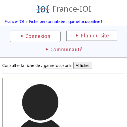
France-IOI
France-IOI
»
Fiche personnalisée : gamefocusonline1
Plan du site
Connexion
Communauté
Consulter la fiche de :