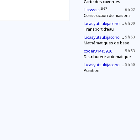
Carte des cavernes
2027
lilasssss
6 h 02
Construction de maisons
2030
lucasyutsukijacono
6 h 00
Transport d'eau
2030
lucasyutsukijacono
5 h 53
Mathématiques de base
coder31415926
5 h 53
Distributeur automatique
2030
lucasyutsukijacono
5 h 50
Punition