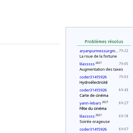
Problèmes résolus
202
aryanpurmessurgmailcom
7 h 22
La roue de la fortune
2027
lilasssss
7 h 05
Augmentation des taxes
coder31415926
7 h 03
Hydroélectricité
coder31415926
6 h 43
Carte de cinéma
2027
yann-lebars
6 h 27
Fête du cinéma
2027
lilasssss
6 h 18
Soirée orageuse
coder31415926
6 h 07