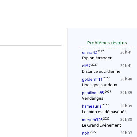
Problèmes résolus
2027
emna42
20 h 41
Espion étranger
2027
eli57
20 h 41
Distance euclidienne
2027
goldenfr11
20 h 40
Une ligne sur deux
2027
papilloma85
20 h 39
Vendanges
2027
hameauriz
20 h 39
L'espion est démasqué !
2029
meriem326
20 h 38
Le Grand Événement
2027
noh
20 h 37