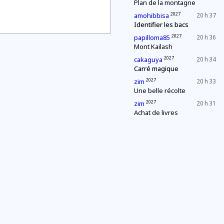
Plan de la montagne
2027
amohibbisa
20 h 37
Identifier les bacs
2027
papilloma85
20 h 36
Mont Kailash
2027
cakaguya
20 h 34
Carré magique
2027
zim
20 h 33
Une belle récolte
2027
zim
20 h 31
Achat de livres