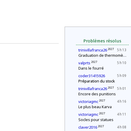
Problèmes résolus
2027
trinivillafranca26
5 h 13
Graduation de thermomètres
2027
valprts
5 h 10
Dans le fourré
coder31415926
5 h 09
Préparation du stock
2027
trinivillafranca26
5 h 01
Encore des punitions
2027
victoriagmc
4 h 16
Le plus beau Karva
2027
victoriagmc
4 h 11
Socles pour statues
2027
claver2016
4 h 08