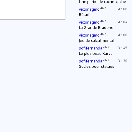
Une partie de cache-cache
2027
victoriagmc
4 h 06
Bétail
2027
victoriagmc
4 h 04
La Grande Braderie
2027
victoriagmc
4 h 00
Jeu de calcul mental
2027
sofifernanda
3 h 45
Le plus beau Karva
2027
sofifernanda
3 h 30
Socles pour statues