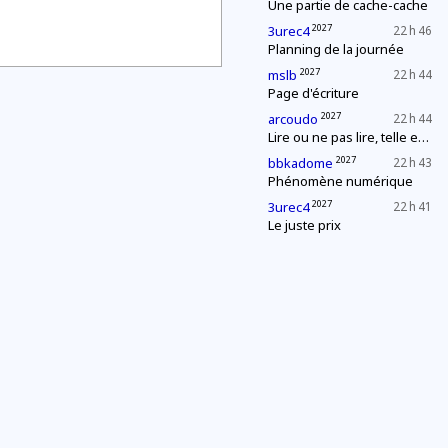
Une partie de cache-cache
2027
3urec4
22 h 46
Planning de la journée
2027
mslb
22 h 44
Page d'écriture
2027
arcoudo
22 h 44
Lire ou ne pas lire, telle est la question
2027
bbkadome
22 h 43
Phénomène numérique
2027
3urec4
22 h 41
Le juste prix