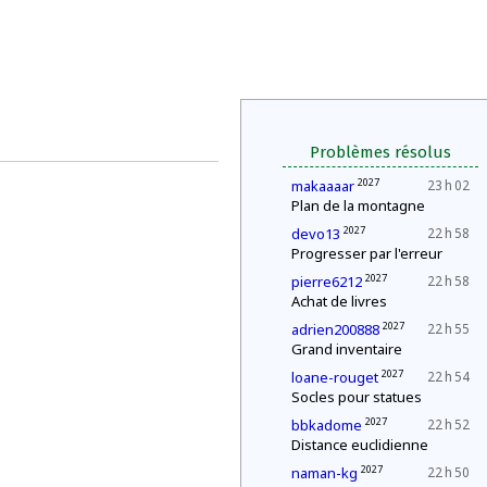
Problèmes résolus
2027
makaaaar
23 h 02
Plan de la montagne
2027
devo13
22 h 58
Progresser par l'erreur
2027
pierre6212
22 h 58
Achat de livres
2027
adrien200888
22 h 55
Grand inventaire
2027
loane-rouget
22 h 54
Socles pour statues
2027
bbkadome
22 h 52
Distance euclidienne
2027
naman-kg
22 h 50