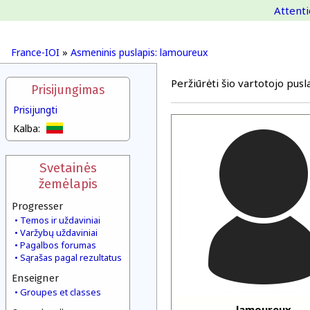
Attenti
France-IOI
»
Asmeninis puslapis: lamoureux
Peržiūrėti šio vartotojo pusla
Prisijungimas
Prisijungti
Kalba:
Svetainės
žemėlapis
Progresser
Temos ir uždaviniai
Varžybų uždaviniai
Pagalbos forumas
Sąrašas pagal rezultatus
Enseigner
Groupes et classes
lamoureux