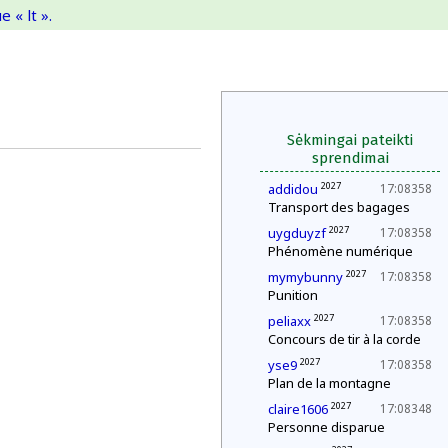
 « lt ».
Sėkmingai pateikti
sprendimai
2027
addidou
17:08358
Transport des bagages
2027
uygduyzf
17:08358
Phénomène numérique
2027
mymybunny
17:08358
Punition
2027
peliaxx
17:08358
Concours de tir à la corde
2027
yse9
17:08358
Plan de la montagne
2027
claire1606
17:08348
Personne disparue