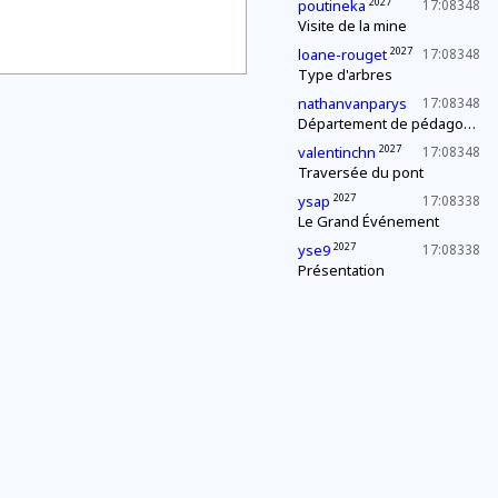
2027
poutineka
17:08348
Visite de la mine
2027
loane-rouget
17:08348
Type d'arbres
nathanvanparys
17:08348
Département de pédagogie : le « c'est plus, c'est moins »
2027
valentinchn
17:08348
Traversée du pont
2027
ysap
17:08338
Le Grand Événement
2027
yse9
17:08338
Présentation