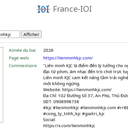
France-IOI
Année du bac
2026
Page web
https://lienminhkjc.com/
Commentaire
"Liên minh KJC là điểm đến lý tưởng cho ng
đại: từ phim, âm nhạc đến trò chơi trực tu
Liên minh KJC cam kết nâng tầm trải ngh
mới không ngừng.
Website: https://lienminhkjc.com/
Địa Chỉ: 102 Đường Số 37, An Phú, Thủ Đứ
SĐT: 0908998738
#kjc #lienminhkjc #lienminhkjc.com #r
#cong_ty_tnhh_kjc #giaitri_kjc
Social:
https://x.com/lienminhkjc