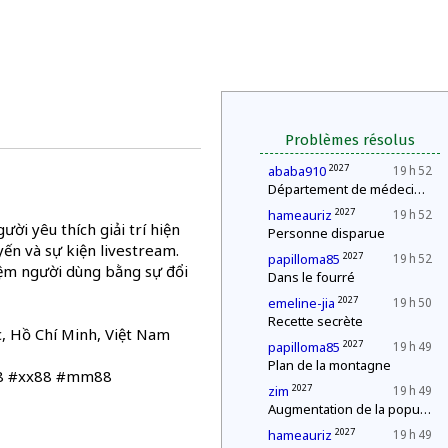
Problèmes résolus
2027
ababa910
19 h 52
Département de médecine : contrôle d'une épidémie
2027
hameauriz
19 h 52
ười yêu thích giải trí hiện
Personne disparue
yến và sự kiện livestream.
2027
papilloma85
19 h 52
iệm người dùng bằng sự đổi
Dans le fourré
2027
emeline-jia
19 h 50
Recette secrète
c, Hồ Chí Minh, Việt Nam
2027
papilloma85
19 h 49
Plan de la montagne
r88 #xx88 #mm88
2027
zim
19 h 49
Augmentation de la population
2027
hameauriz
19 h 49