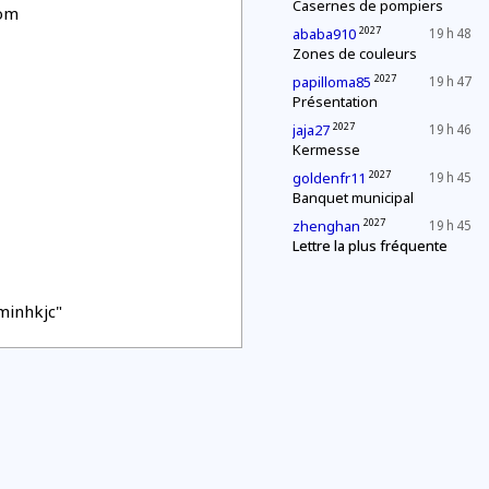
Casernes de pompiers
com
2027
ababa910
19 h 48
Zones de couleurs
2027
papilloma85
19 h 47
Présentation
2027
jaja27
19 h 46
Kermesse
2027
goldenfr11
19 h 45
Banquet municipal
2027
zhenghan
19 h 45
Lettre la plus fréquente
minhkjc"