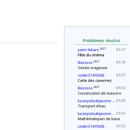
Problèmes résolus
2027
yann-lebars
6 h 27
Fête du cinéma
2027
lilasssss
6 h 18
Soirée orageuse
coder31415926
6 h 07
Carte des cavernes
2027
lilasssss
6 h 02
Construction de maisons
2030
lucasyutsukijacono
6 h 00
Transport d'eau
2030
lucasyutsukijacono
5 h 53
Mathématiques de base
coder31415926
5 h 53