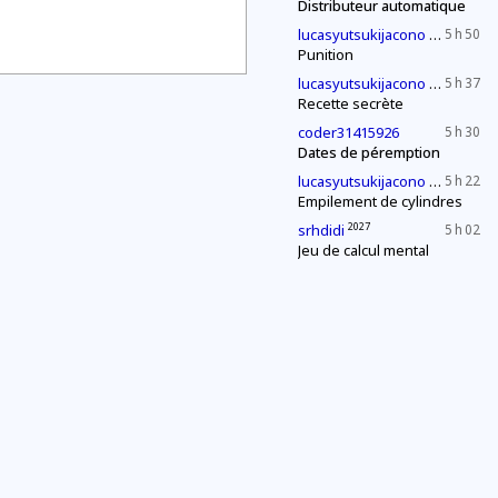
Distributeur automatique
2030
lucasyutsukijacono
5 h 50
Punition
2030
lucasyutsukijacono
5 h 37
Recette secrète
coder31415926
5 h 30
Dates de péremption
2030
lucasyutsukijacono
5 h 22
Empilement de cylindres
2027
srhdidi
5 h 02
Jeu de calcul mental