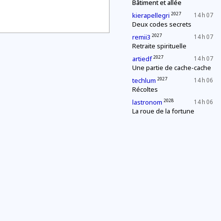
Bâtiment et allée
2027
kierapellegri
14 h 07
Deux codes secrets
2027
remii3
14 h 07
Retraite spirituelle
2027
artiedf
14 h 07
Une partie de cache-cache
2027
techlum
14 h 06
Récoltes
2028
lastronom
14 h 06
La roue de la fortune