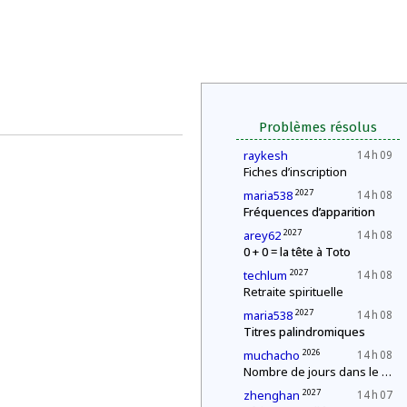
Problèmes résolus
raykesh
14 h 09
Fiches d’inscription
2027
maria538
14 h 08
Fréquences d’apparition
2027
arey62
14 h 08
0 + 0 = la tête à Toto
2027
techlum
14 h 08
Retraite spirituelle
2027
maria538
14 h 08
Titres palindromiques
2026
muchacho
14 h 08
Nombre de jours dans le mois
2027
zhenghan
14 h 07