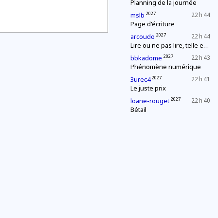
Planning de la journée
2027
mslb
22 h 44
Page d'écriture
2027
arcoudo
22 h 44
Lire ou ne pas lire, telle est la question
2027
bbkadome
22 h 43
Phénomène numérique
2027
3urec4
22 h 41
Le juste prix
2027
loane-rouget
22 h 40
Bétail