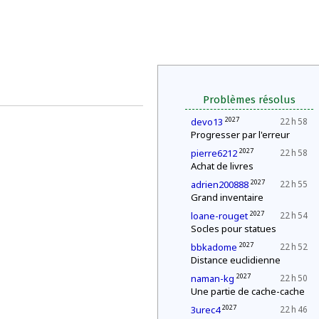
Problèmes résolus
2027
devo13
22 h 58
Progresser par l'erreur
2027
pierre6212
22 h 58
Achat de livres
2027
adrien200888
22 h 55
Grand inventaire
2027
loane-rouget
22 h 54
Socles pour statues
2027
bbkadome
22 h 52
Distance euclidienne
2027
naman-kg
22 h 50
Une partie de cache-cache
2027
3urec4
22 h 46