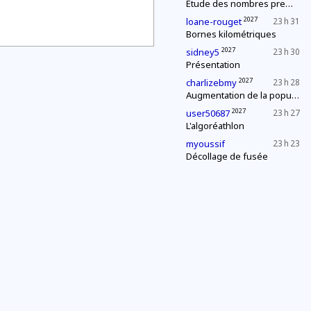
Étude des nombres premiers
2027
loane-rouget
23 h 31
Bornes kilométriques
2027
sidney5
23 h 30
Présentation
2027
charlizebmy
23 h 28
Augmentation de la population
2027
user50687
23 h 27
L'algoréathlon
myoussif
23 h 23
Décollage de fusée