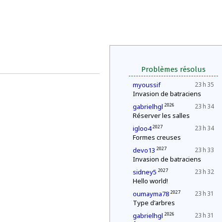
Problèmes résolus
myoussif
23 h 35
Invasion de batraciens
2026
gabrielhgl
23 h 34
Réserver les salles
2027
igloo4
23 h 34
Formes creuses
2027
devo13
23 h 33
Invasion de batraciens
2027
sidney5
23 h 32
Hello world!
2027
oumayma78
23 h 31
Type d'arbres
2026
gabrielhgl
23 h 31