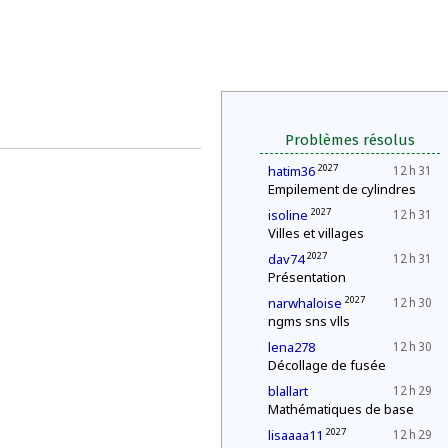
Problèmes résolus
2027
hatim36
12 h 31
Empilement de cylindres
2027
isoline
12 h 31
Villes et villages
2027
dav74
12 h 31
Présentation
2027
narwhaloise
12 h 30
ngms sns vlls
lena278
12 h 30
Décollage de fusée
blallart
12 h 29
Mathématiques de base
2027
lisaaaa11
12 h 29