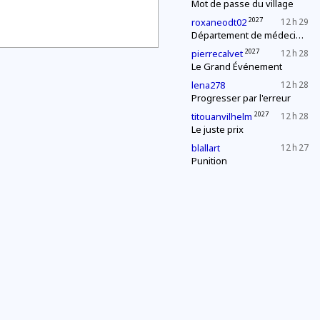
Mot de passe du village
2027
roxaneodt02
12 h 29
Département de médecine : contrôle d'une épidémie
2027
pierrecalvet
12 h 28
Le Grand Événement
lena278
12 h 28
Progresser par l'erreur
2027
titouanvilhelm
12 h 28
Le juste prix
blallart
12 h 27
Punition