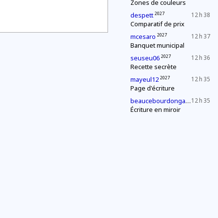
Zones de couleurs
2027
despett
12 h 38
Comparatif de prix
2027
mcesaro
12 h 37
Banquet municipal
2027
seuseu06
12 h 36
Recette secrète
2027
mayeul12
12 h 35
Page d'écriture
2027
beaucebourdongabriel
12 h 35
Écriture en miroir