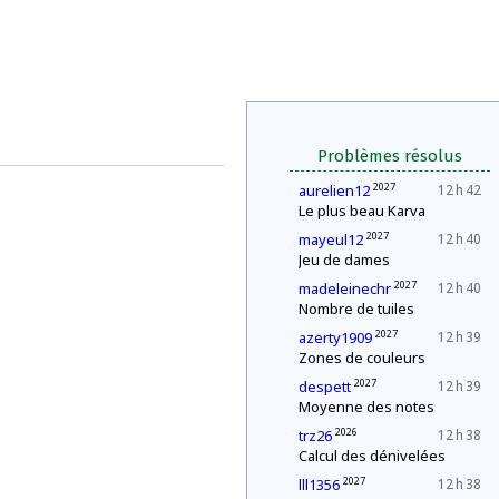
Problèmes résolus
2027
aurelien12
12 h 42
Le plus beau Karva
2027
mayeul12
12 h 40
Jeu de dames
2027
madeleinechr
12 h 40
Nombre de tuiles
2027
azerty1909
12 h 39
Zones de couleurs
2027
despett
12 h 39
Moyenne des notes
2026
trz26
12 h 38
Calcul des dénivelées
2027
lll1356
12 h 38