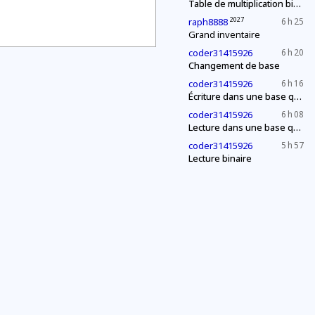
Table de multiplication binaire
2027
raph8888
6 h 25
Grand inventaire
coder31415926
6 h 20
Changement de base
coder31415926
6 h 16
Écriture dans une base quelconque
coder31415926
6 h 08
Lecture dans une base quelconque
coder31415926
5 h 57
Lecture binaire