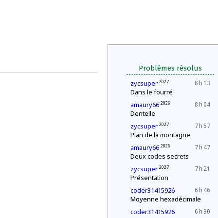
Problèmes résolus
2027
zycsuper
8 h 13
Dans le fourré
2026
amaury66
8 h 04
Dentelle
2027
zycsuper
7 h 57
Plan de la montagne
2026
amaury66
7 h 47
Deux codes secrets
2027
zycsuper
7 h 21
Présentation
coder31415926
6 h 46
Moyenne hexadécimale
coder31415926
6 h 30