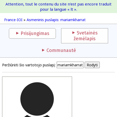
Attention, tout le contenu du site n'est pas encore traduit
France-IOI
pour la langue « lt ».
France-IOI
»
Asmeninis puslapis: mariamkharrat
Svetainės
Prisijungimas
žemėlapis
Communauté
Peržiūrėti šio vartotojo puslapį: