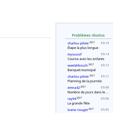
Problèmes résolus
2027
charlou-pilote
0 h 19
Étape la plus longue
myoussif
0 h 14
Course avec les enfants
2027
waelahkouch
0 h 13
Banquet municipal
2027
charlou-pilote
0 h 11
Planning de la journée
2027
emna42
0 h 09
Nombre de jours dans le mois
2027
ray94
0 h 06
La grande fête
2027
loane-rouget
0 h 05