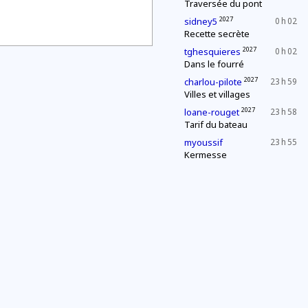
Traversée du pont
2027
sidney5
0 h 02
Recette secrète
2027
tghesquieres
0 h 02
Dans le fourré
2027
charlou-pilote
23 h 59
Villes et villages
2027
loane-rouget
23 h 58
Tarif du bateau
myoussif
23 h 55
Kermesse