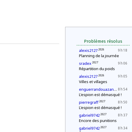
Problèmes résolus
2026
alexis2127
9 h 18
Planning de la journée
2027
sradex
9 h 06
Répartition du poids
2026
alexis2127
9 h 05
Villes et villages
2027
enguerrandouazana
8 h 54
L'espion est démasqué !
2027
pierregraff
8 h 50
L'espion est démasqué !
2027
gabriel9742
8 h 37
Encore des punitions
2027
gabriel9742
8 h 34