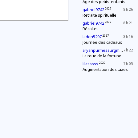
Âge des petits-enfants
2027
gabriel9742
8 h 26
Retraite spirituelle
2027
gabriel9742
8 h 21
Récoltes
2027
ladon5297
8 h 16
Journée des cadeaux
202
aryanpurmessurgmailcom
7 h 22
La roue de la fortune
2027
lilasssss
7 h 05
Augmentation des taxes