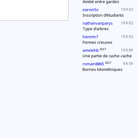
Amitié entre gardes
earvin5x
10 h 03
Inscription d’étudiants
nathanvanparys
10 h 02
Type d'arbres
henrim7
10 h 02
Formes creuses
2027
amelehb
10 h 00
Une partie de cache-cache
2027
romain8865
9 h 59
Bornes kilométriques