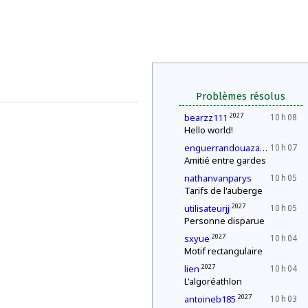
Problèmes résolus
2027
bearzz111
10 h 08
Hello world!
2027
enguerrandouazana
10 h 07
Amitié entre gardes
nathanvanparys
10 h 05
Tarifs de l'auberge
2027
utilisateurjj
10 h 05
Personne disparue
2027
sxyue
10 h 04
Motif rectangulaire
2027
lien
10 h 04
L'algoréathlon
2027
antoineb185
10 h 03