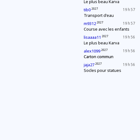
Le plus beau Karva
2027
tib0
19 h 57
Transport d'eau
2027
m9312
19 h 57
Course avec les enfants
2027
lisaaaa11
19 h 56
Le plus beau Karva
2027
alex1099
19 h 56
Carton commun
2027
jaja27
19 h 56
Socles pour statues