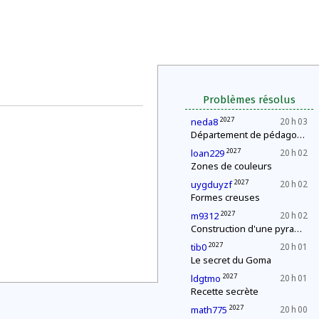
Problèmes résolus
2027
neda8
20 h 03
Département de pédagogie : le « c'est plus, c'est moins »
2027
loan229
20 h 02
Zones de couleurs
2027
uygduyzf
20 h 02
Formes creuses
2027
m9312
20 h 02
Construction d'une pyramide
2027
tib0
20 h 01
Le secret du Goma
2027
ldgtmo
20 h 01
Recette secrète
2027
math775
20 h 00