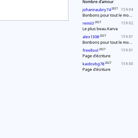
Nombre d'amour
2027
johannaubry74
15 h 04
Bonbons pour tout le monde !
2027
remii3
15 h 02
Le plus beau Karva
2027
alex1308
15 h 01
Bonbons pour tout le monde !
2027
freellool
15 h 01
Page d'écriture
2027
kaidovbg78
15 h 00
Page d'écriture