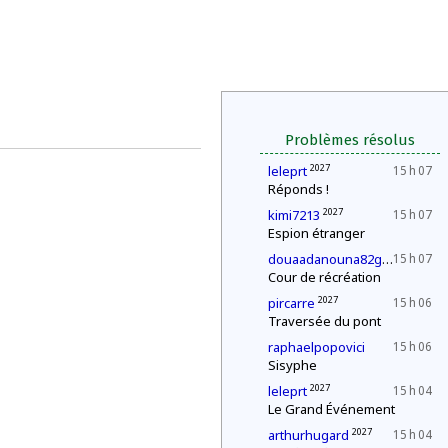
Problèmes résolus
2027
leleprt
15 h 07
Réponds !
2027
kimi7213
15 h 07
Espion étranger
20
douaadanouna82gmailcom
15 h 07
Cour de récréation
2027
pircarre
15 h 06
Traversée du pont
raphaelpopovici
15 h 06
Sisyphe
2027
leleprt
15 h 04
Le Grand Événement
2027
arthurhugard
15 h 04