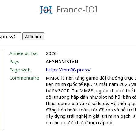
France-IOI
Année du bac
2026
Pays
AFGHANISTAN
Page web
https://mm88.press/
Commentaire
MM88 là nền tảng game đổi thưởng trực t
liên minh quốc tế KJC, ra mắt năm 2025 v
từ PAGCOR. Tại MM88, người chơi có thể t
đổi thưởng hấp dẫn như slot nổ hũ, bắn cá,
thao, game bài và xổ số lô đề. Hệ thống gi
động hóa hoàn toàn, tốc độ cao và hỗ trợ
xây dựng trải nghiệm giải trí minh bạch, an
đa cho người chơi ở mọi cấp độ.