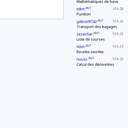
Mathématiques de base
2027
mbrt
10 h 28
Punition
2027
gabriel9742
10 h 26
Transport des bagages
2027
zezechar
10 h 25
Liste de courses
2027
mbrt
10 h 23
Recette secrète
2027
houss
10 h 20
Calcul des dénivelées