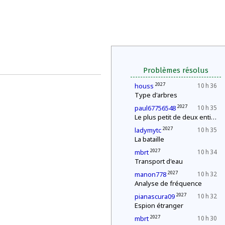
Problèmes résolus
2027
houss
10 h 36
Type d'arbres
2027
paul67756548
10 h 35
Le plus petit de deux entiers
2027
ladymytc
10 h 35
La bataille
2027
mbrt
10 h 34
Transport d'eau
2027
manon778
10 h 32
Analyse de fréquence
2027
pianascura09
10 h 32
Espion étranger
2027
mbrt
10 h 30