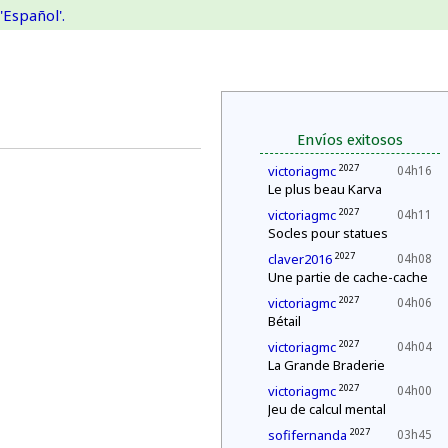
'Español'.
Envíos exitosos
2027
victoriagmc
04h16
Le plus beau Karva
2027
victoriagmc
04h11
Socles pour statues
2027
claver2016
04h08
Une partie de cache-cache
2027
victoriagmc
04h06
Bétail
2027
victoriagmc
04h04
La Grande Braderie
2027
victoriagmc
04h00
Jeu de calcul mental
2027
sofifernanda
03h45