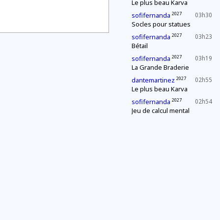
Le plus beau Karva
2027
sofifernanda
03h30
Socles pour statues
2027
sofifernanda
03h23
Bétail
2027
sofifernanda
03h19
La Grande Braderie
2027
dantemartinez
02h55
Le plus beau Karva
2027
sofifernanda
02h54
Jeu de calcul mental