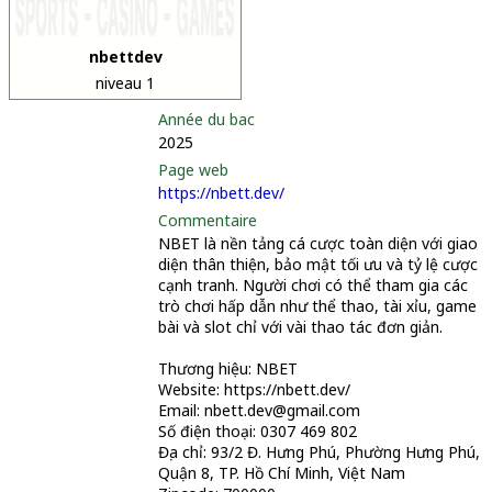
nbettdev
niveau 1
Année du bac
2025
Page web
https://nbett.dev/
Commentaire
NBET là nền tảng cá cược toàn diện với giao
diện thân thiện, bảo mật tối ưu và tỷ lệ cược
cạnh tranh. Người chơi có thể tham gia các
trò chơi hấp dẫn như thể thao, tài xỉu, game
bài và slot chỉ với vài thao tác đơn giản.
Thương hiệu: NBET
Website: https://nbett.dev/
Email: nbett.dev@gmail.com
Số điện thoại: 0307 469 802
Địa chỉ: 93/2 Đ. Hưng Phú, Phường Hưng Phú,
Quận 8, TP. Hồ Chí Minh, Việt Nam