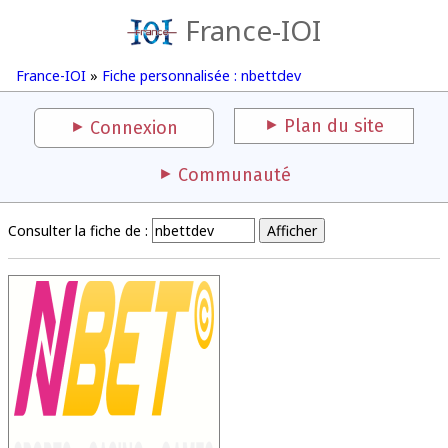
France-IOI
France-IOI
»
Fiche personnalisée : nbettdev
Plan du site
Connexion
Communauté
Consulter la fiche de :