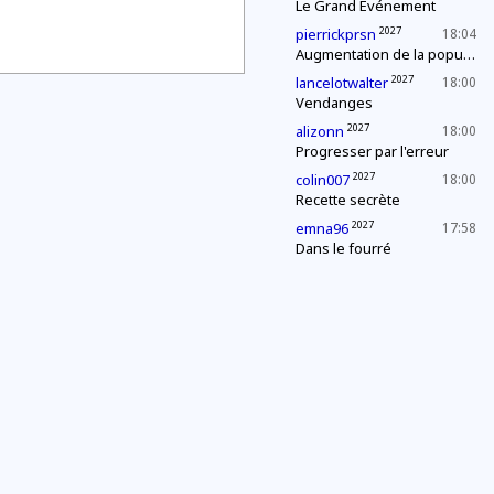
Le Grand Événement
2027
pierrickprsn
18:04
Augmentation de la population
2027
lancelotwalter
18:00
Vendanges
2027
alizonn
18:00
Progresser par l'erreur
2027
colin007
18:00
Recette secrète
2027
emna96
17:58
Dans le fourré