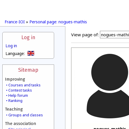
France-IOI
»
Personal page: nogues-mathis
View page of:
Log in
Log in
Language:
Sitemap
Improving
Courses and tasks
Contest tasks
Help forum
Ranking
Teaching
Groups and classes
The association
nogues-mathis