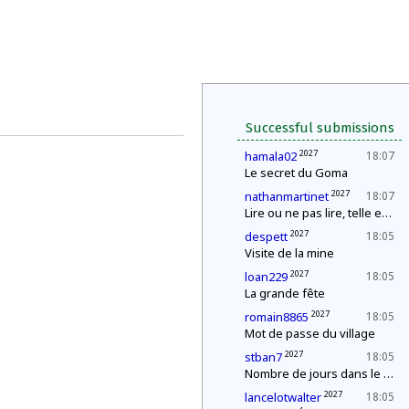
Successful submissions
2027
hamala02
18:07
Le secret du Goma
2027
nathanmartinet
18:07
Lire ou ne pas lire, telle est la question
2027
despett
18:05
Visite de la mine
2027
loan229
18:05
La grande fête
2027
romain8865
18:05
Mot de passe du village
2027
stban7
18:05
Nombre de jours dans le mois
2027
lancelotwalter
18:05