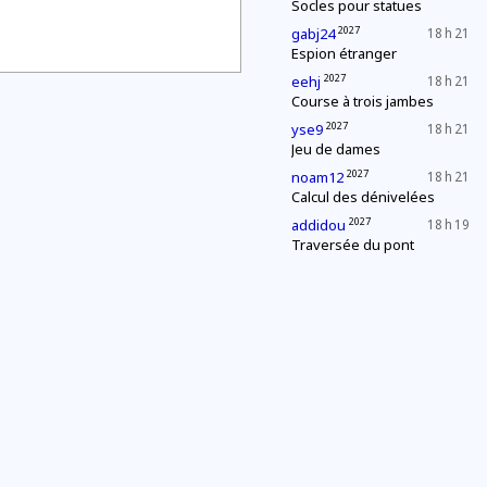
Socles pour statues
2027
gabj24
18 h 21
Espion étranger
2027
eehj
18 h 21
Course à trois jambes
2027
yse9
18 h 21
Jeu de dames
2027
noam12
18 h 21
Calcul des dénivelées
2027
addidou
18 h 19
Traversée du pont