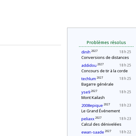
Problèmes résolus
2027
dinih
18 h 25
Conversions de distances
2027
addidou
18 h 25
Concours de tir à la corde
2027
techlum
18 h 25
Bagarre générale
2027
yse9
18 h 25
Mont Kailash
2027
2008epique
18 h 23
Le Grand Événement
2027
peliaxx
18 h 23
Calcul des dénivelées
2027
ewan-saade
18 h 22