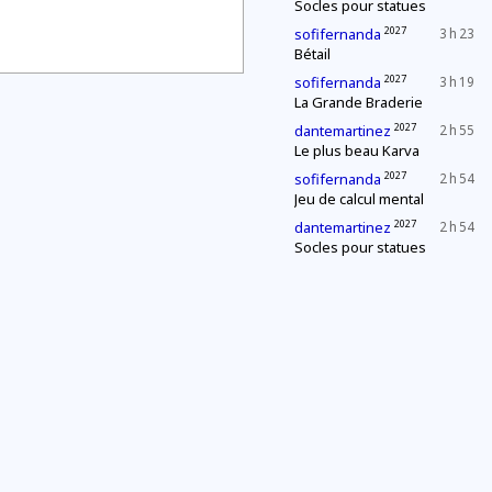
Socles pour statues
2027
sofifernanda
3 h 23
Bétail
2027
sofifernanda
3 h 19
La Grande Braderie
2027
dantemartinez
2 h 55
Le plus beau Karva
2027
sofifernanda
2 h 54
Jeu de calcul mental
2027
dantemartinez
2 h 54
Socles pour statues