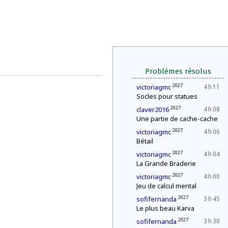
Problèmes résolus
2027
victoriagmc
4 h 11
Socles pour statues
2027
claver2016
4 h 08
Une partie de cache-cache
2027
victoriagmc
4 h 06
Bétail
2027
victoriagmc
4 h 04
La Grande Braderie
2027
victoriagmc
4 h 00
Jeu de calcul mental
2027
sofifernanda
3 h 45
Le plus beau Karva
2027
sofifernanda
3 h 30