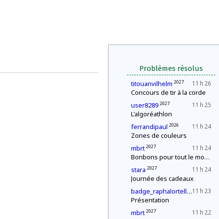
Problèmes résolus
2027
titouanvilhelm
11 h 26
Concours de tir à la corde
2027
user8289
11 h 25
L'algoréathlon
2026
ferrandipaul
11 h 24
Zones de couleurs
2027
mbrt
11 h 24
Bonbons pour tout le monde !
2027
stara
11 h 24
Journée des cadeaux
2029
badge_raphalortells891
11 h 23
Présentation
2027
mbrt
11 h 22