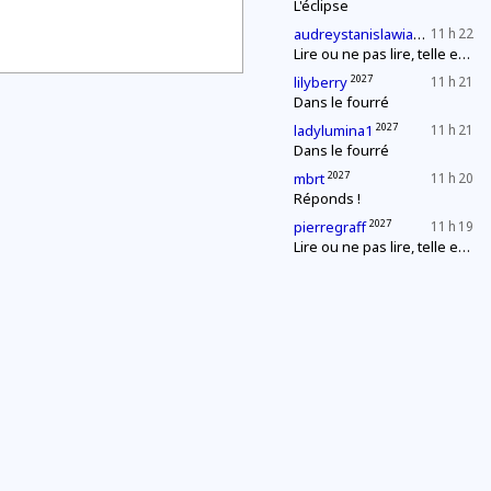
L'éclipse
2027
audreystanislawiak
11 h 22
Lire ou ne pas lire, telle est la question
2027
lilyberry
11 h 21
Dans le fourré
2027
ladylumina1
11 h 21
Dans le fourré
2027
mbrt
11 h 20
Réponds !
2027
pierregraff
11 h 19
Lire ou ne pas lire, telle est la question