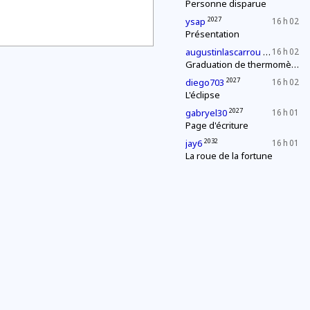
Personne disparue
2027
ysap
16 h 02
Présentation
2027
augustinlascarrou
16 h 02
Graduation de thermomètres
2027
diego703
16 h 02
L'éclipse
2027
gabryel30
16 h 01
Page d'écriture
2032
jay6
16 h 01
La roue de la fortune