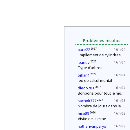
Problèmes résolus
2027
aure22
16 h 04
Empilement de cylindres
2027
loanev
16 h 04
Type d'arbres
2027
oihan1
16 h 04
Jeu de calcul mental
2027
diego703
16 h 04
Bonbons pour tout le monde !
2027
sachok377
16 h 03
Nombre de jours dans le mois
2026
nico83
16 h 03
Visite de la mine
nathanvanparys
16 h 02