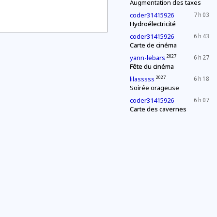
Augmentation des taxes
coder31415926
7 h 03
Hydroélectricité
coder31415926
6 h 43
Carte de cinéma
2027
yann-lebars
6 h 27
Fête du cinéma
2027
lilasssss
6 h 18
Soirée orageuse
coder31415926
6 h 07
Carte des cavernes