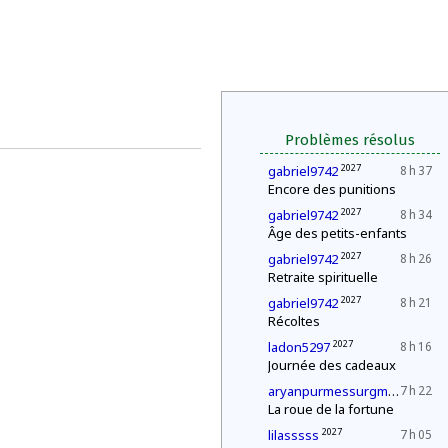
Problèmes résolus
2027
gabriel9742
8 h 37
Encore des punitions
2027
gabriel9742
8 h 34
Âge des petits-enfants
2027
gabriel9742
8 h 26
Retraite spirituelle
2027
gabriel9742
8 h 21
Récoltes
2027
ladon5297
8 h 16
Journée des cadeaux
202
aryanpurmessurgmailcom
7 h 22
La roue de la fortune
2027
lilasssss
7 h 05