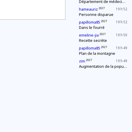
Département de médecine : contrôle d'une épidémie
2027
hameauriz
19 h 52
Personne disparue
2027
papilloma85
19 h 52
Dans le fourré
2027
emeline-jia
19 h 50
Recette secrète
2027
papilloma85
19 h 49
Plan de la montagne
2027
zim
19 h 49
Augmentation de la population