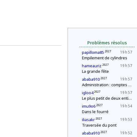
Problèmes résolus
2027
papilloma85
19 h 57
Empilement de cylindres
2027
hameauriz
19 h 57
La grande fête
2027
ababa910
19 h 57
Administration : comptes annuels
2027
igloo4
19 h 57
Le plus petit de deux entiers
2027
imu9o6
19 h 54
Dans le fourré
2027
iliasakr
19 h 53
Traversée du pont
2027
ababa910
19 h 52