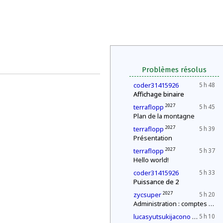
Problèmes résolus
coder31415926
5 h 48
Affichage binaire
2027
terraflopp
5 h 45
Plan de la montagne
2027
terraflopp
5 h 39
Présentation
2027
terraflopp
5 h 37
Hello world!
coder31415926
5 h 33
Puissance de 2
2027
zycsuper
5 h 20
Administration : comptes annuels
2030
lucasyutsukijacono
5 h 10