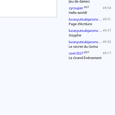
Jeu de dames
2027
zycsuper
4 h 54
Hello world!
2030
lucasyutsukijacono
4 h 51
Page d'écriture
2030
lucasyutsukijacono
4 h 37
Sisyphe
2030
lucasyutsukijacono
4 h 32
Le secret du Goma
2027
user2327
4 h 17
Le Grand Événement