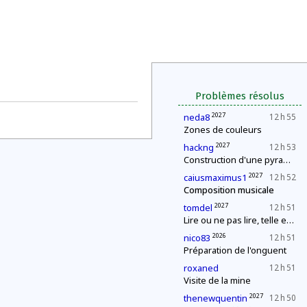
Problèmes résolus
2027
neda8
12 h 55
Zones de couleurs
2027
hackng
12 h 53
Construction d'une pyramide
2027
caiusmaximus1
12 h 52
Composition musicale
2027
tomdel
12 h 51
Lire ou ne pas lire, telle est la question
2026
nico83
12 h 51
Préparation de l'onguent
roxaned
12 h 51
Visite de la mine
2027
thenewquentin
12 h 50