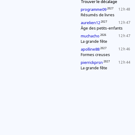
Trouver le décalage
2027
programme09
12 h 48
Résumés de livres
2027
aurelien12
12 h 47
Âge des petits-enfants
2026
muchacho
12 h 47
La grande fête
2027
apolline88
12 h 46
Formes creuses
2027
pierrickprsn
12 h 44
La grande fête