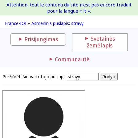
Attention, tout le contenu du site n'est pas encore traduit
France-IOI
pour la langue « lt ».
France-IOI
»
Asmeninis puslapis: strayy
Svetainės
Prisijungimas
žemėlapis
Communauté
Peržiūrėti šio vartotojo puslapį: