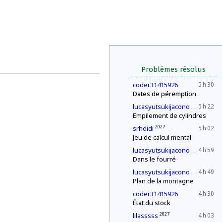
Problèmes résolus
coder31415926
5 h 30
Dates de péremption
2030
lucasyutsukijacono
5 h 22
Empilement de cylindres
2027
srhdidi
5 h 02
Jeu de calcul mental
2030
lucasyutsukijacono
4 h 59
Dans le fourré
2030
lucasyutsukijacono
4 h 49
Plan de la montagne
coder31415926
4 h 30
État du stock
2027
lilasssss
4 h 03