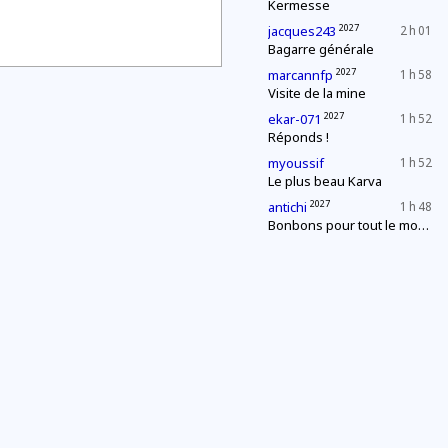
Kermesse
2027
jacques243
2 h 01
Bagarre générale
2027
marcannfp
1 h 58
Visite de la mine
2027
ekar-071
1 h 52
Réponds !
myoussif
1 h 52
Le plus beau Karva
2027
antichi
1 h 48
Bonbons pour tout le monde !